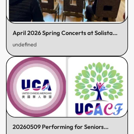
April 2026 Spring Concerts at Solista
and Aegis Garden​​​​‌ ‍ ​‍​‍‌‍ ‌ ​‍‌‍‍‌‌‍‌ ‌‍‍‌‌‍ ‍​‍​‍​ ‍‍​‍​‍‌ ​ ‌‍​‌‌‍ ‍‌‍‍‌‌ ‌​‌ ‍‌​‍ ‍‌‍‍‌‌‍ ​‍​‍​‍ ​​‍​‍‌‍‍​‌ ​‍‌‍‌‌‌‍‌‍​‍​‍​ ‍‍​‍​‍‌‍‍​‌ ‌​‌ ‌​‌ ​​​ ‍‍​‍ ​‍ ‌‍ ​‌‍ ‌‍​ ‌‍​‌‌‍ ​‌‍‍​‌‍ ‌ ​ ‌ ‌​​ ‍‍​ ​ ​ ​ ​ ​ ​ ​ ​‍ ‌‍‍‌‌‍ ‍‌ ‌​‌‍‌‌‌‍ ‍‌ ‌​​‍ ‌‍‌‌‌‍‌​‌‍‍‌‌ ‌​​‍ ‌‍ ‌‌‍ ‌‍‌​‌‍‌‌​ ‌‌ ​​‌ ​‍‌‍‌‌‌ ​ ‌‍‌‌‌‍ ‍‌ ‌​‌‍​‌‌ ‌​‌‍‍‌‌‍ ‌‍ ‍​ ‍ ‌‍‍‌‌‍‌​​ ‌​ ​ ‌‍‌‍​ ​‍​ ‌​‌‍‌‍‌‍​‍‌‍‌‌‌‍‌‍​‍ ‌​ ​‍‌‍​‌‌‍​ ​ ‍‌​‍ ‌​ ‌​​ ‌‌‌‍​‌​ ‍‌​‍ ‌​ ‍‌​ ‌ ​ ‌​​ ‌ ​‍ ‌​ ‌​‌‍‌​‌‍​‍​ ‌​​ ‍​​ ‌ ​ ‍​​ ‌‍​ ​ ‌‍‌‌​ ‌ ​ ‌‌​ ‍ ‌ ‌​‌ ‍‌‌ ​​‌‍‌‌​ ‌‌‍ ‍‌‍‌‌‌ ‌ ‌ ​ ‌‍ ​‌‍‌‌‌ ‌​‌ ‌​‌‍‌‌‌ ​‍​ ‍ ‌ ​​‌‍​‌‌ ‌​‌‍‍​​ ‌‌ ‌​‌‍‍‌‌ ‌​‌‍ ​‌‍‌‌​ ‌‍​‍‌‍​‌‌ ​ ‌‍‌‌‌‌‌‌‌ ​‍‌‍ ​​ ‌‌‍‍​‌ ‌​‌ ‌​‌ ​​​‍‌‌​ ​ ‌​​‌​‍‌‌​ ​‍‌​‌‍​‍‌‌​ ​‍‌​‌‍‌‍ ​‌‍ ‌‍​ ‌‍​‌‌‍ ​‌‍‍​‌‍ ‌ ​ ‌ ‌​​‍‌‌​ ​ ‌​​‌​ ​ ​ ​ ​ ​ ​ ​ ​‍‌‍‌‍‍‌‌‍‌​​ ‌​ ​ ‌‍‌‍​ ​‍​ ‌​‌‍‌‍‌‍​‍‌‍‌‌‌‍‌‍​‍ ‌​ ​‍‌‍​‌‌‍​ ​ ‍‌​‍ ‌​ ‌​​ ‌‌‌‍​‌​ ‍‌​‍ ‌​ ‍‌​ ‌ ​ ‌​​ ‌ ​‍ ‌​ ‌​‌‍‌​‌‍​‍​ ‌​​ ‍​​ ‌ ​ ‍​​ ‌‍​ ​ ‌‍‌‌​ ‌ ​ ‌‌​‍‌‍‌ ‌​‌ ‍‌‌ ​​‌‍‌‌​ ‌‌‍ ‍‌‍‌‌‌ ‌ ‌ ​ ‌‍ ​‌‍‌‌‌ ‌​‌ ‌​‌‍‌‌‌ ​‍​‍‌‍‌ ​​‌‍​‌‌ ‌​‌‍‍​​ ‌‌ ‌​‌‍‍‌‌ ‌​‌‍ ​‌‍‌‌​‍​‍‌ ‌
undefined
20260509 Performing for Seniors