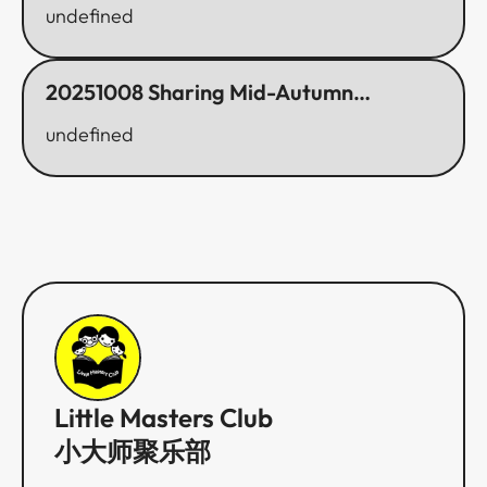
Concert at the Bellettini​​​​‌ ‍ ​‍​‍‌‍ ‌ ​‍‌‍‍‌‌‍‌ ‌‍‍‌‌‍ ‍​‍​‍​ ‍‍​‍​‍‌ ​ ‌‍​‌‌‍ ‍‌‍‍‌‌ ‌​‌ ‍‌​‍ ‍‌‍‍‌‌‍ ​‍​‍​‍ ​​‍​‍‌‍‍​‌ ​‍‌‍‌‌‌‍‌‍​‍​‍​ ‍‍​‍​‍‌‍‍​‌ ‌​‌ ‌​‌ ​​​ ‍‍​‍ ​‍ ‌‍ ​‌‍ ‌‍​ ‌‍​‌‌‍ ​‌‍‍​‌‍ ‌ ​ ‌ ‌​​ ‍‍​ ​ ​ ​ ​ ​ ​ ​ ​‍ ‌‍‍‌‌‍ ‍‌ ‌​‌‍‌‌‌‍ ‍‌ ‌​​‍ ‌‍‌‌‌‍‌​‌‍‍‌‌ ‌​​‍ ‌‍ ‌‌‍ ‌‍‌​‌‍‌‌​ ‌‌ ​​‌ ​‍‌‍‌‌‌ ​ ‌‍‌‌‌‍ ‍‌ ‌​‌‍​‌‌ ‌​‌‍‍‌‌‍ ‌‍ ‍​ ‍ ‌‍‍‌‌‍‌​​ ‌​ ‍​‌‍​‌​ ​‍​ ​‌‌‍‌‍‌‍​‌​ ‌ ​ ‍‌​‍ ‌​ ‌​​ ‌ ​ ‌‍​ ​ ​‍ ‌​ ‌​​ ‌​​ ​​​ ​‍​‍ ‌​ ‍​​ ‍‌‌‍​‌​ ​‌​‍ ‌​ ​ ​ ‌ ‌‍‌‌‌‍‌‍‌‍‌‌‌‍​ ​ ​​​ ‌​​ ‍‌‌‍​‍​ ​​​ ‍​​ ‍ ‌ ‌​‌ ‍‌‌ ​​‌‍‌‌​ ‌‌‍ ‍‌‍‌‌‌ ‌ ‌ ​ ‌‍ ​‌‍‌‌‌ ‌​‌ ‌​‌‍‌‌‌ ​‍​ ‍ ‌ ​​‌‍​‌‌ ‌​‌‍‍​​ ‌‌ ‌​‌‍‍‌‌ ‌​‌‍ ​‌‍‌‌​ ‌‍​‍‌‍​‌‌ ​ ‌‍‌‌‌‌‌‌‌ ​‍‌‍ ​​ ‌‌‍‍​‌ ‌​‌ ‌​‌ ​​​‍‌‌​ ​ ‌​​‌​‍‌‌​ ​‍‌​‌‍​‍‌‌​ ​‍‌​‌‍‌‍ ​‌‍ ‌‍​ ‌‍​‌‌‍ ​‌‍‍​‌‍ ‌ ​ ‌ ‌​​‍‌‌​ ​ ‌​​‌​ ​ ​ ​ ​ ​ ​ ​ ​‍‌‍‌‍‍‌‌‍‌​​ ‌​ ‍​‌‍​‌​ ​‍​ ​‌‌‍‌‍‌‍​‌​ ‌ ​ ‍‌​‍ ‌​ ‌​​ ‌ ​ ‌‍​ ​ ​‍ ‌​ ‌​​ ‌​​ ​​​ ​‍​‍ ‌​ ‍​​ ‍‌‌‍​‌​ ​‌​‍ ‌​ ​ ​ ‌ ‌‍‌‌‌‍‌‍‌‍‌‌‌‍​ ​ ​​​ ‌​​ ‍‌‌‍​‍​ ​​​ ‍​​‍‌‍‌ ‌​‌ ‍‌‌ ​​‌‍‌‌​ ‌‌‍ ‍‌‍‌‌‌ ‌ ‌ ​ ‌‍ ​‌‍‌‌‌ ‌​‌ ‌​‌‍‌‌‌ ​‍​‍‌‍‌ ​​‌‍​‌‌ ‌​‌‍‍​​ ‌‌ ‌​‌‍‍‌‌ ‌​‌‍ ​‌‍‌‌​‍​‍‌ ‌
undefined
20251008 Sharing Mid-Autumn
Traditions with Hopelink​​​​‌ ‍ ​‍​‍‌‍ ‌ ​‍‌‍‍‌‌‍‌ ‌‍‍‌‌‍ ‍​‍​‍​ ‍‍​‍​‍‌ ​ ‌‍​‌‌‍ ‍‌‍‍‌‌ ‌​‌ ‍‌​‍ ‍‌‍‍‌‌‍ ​‍​‍​‍ ​​‍​‍‌‍‍​‌ ​‍‌‍‌‌‌‍‌‍​‍​‍​ ‍‍​‍​‍‌‍‍​‌ ‌​‌ ‌​‌ ​​​ ‍‍​‍ ​‍ ‌‍ ​‌‍ ‌‍​ ‌‍​‌‌‍ ​‌‍‍​‌‍ ‌ ​ ‌ ‌​​ ‍‍​ ​ ​ ​ ​ ​ ​ ​ ​‍ ‌‍‍‌‌‍ ‍‌ ‌​‌‍‌‌‌‍ ‍‌ ‌​​‍ ‌‍‌‌‌‍‌​‌‍‍‌‌ ‌​​‍ ‌‍ ‌‌‍ ‌‍‌​‌‍‌‌​ ‌‌ ​​‌ ​‍‌‍‌‌‌ ​ ‌‍‌‌‌‍ ‍‌ ‌​‌‍​‌‌ ‌​‌‍‍‌‌‍ ‌‍ ‍​ ‍ ‌‍‍‌‌‍‌​​ ‌‌‍‌​‌‍​‌​ ‍​‌‍​ ​ ‌‌‌‍‌‌​ ​​​ ​‌​‍ ‌‌‍‌‍​ ‌‍‌‍​‌​ ​​​‍ ‌​ ‌​​ ‌‍​ ‌‌​ ‍​​‍ ‌‌‍​‍​ ‌‍​ ‍‌​ ‍‌​‍ ‌​ ​ ​ ‍‌​ ‌‍​ ‌​​ ‌‌​ ​‍‌‍‌‌‌‍​‍‌‍​‍‌‍​‌​ ‌​‌‍​‌​ ‍ ‌ ‌​‌ ‍‌‌ ​​‌‍‌‌​ ‌‌‍ ‍‌‍‌‌‌ ‌ ‌ ​ ‌‍ ​‌‍‌‌‌ ‌​‌ ‌​‌‍‌‌‌ ​‍​ ‍ ‌ ​​‌‍​‌‌ ‌​‌‍‍​​ ‌‌ ‌​‌‍‍‌‌ ‌​‌‍ ​‌‍‌‌​ ‌‍​‍‌‍​‌‌ ​ ‌‍‌‌‌‌‌‌‌ ​‍‌‍ ​​ ‌‌‍‍​‌ ‌​‌ ‌​‌ ​​​‍‌‌​ ​ ‌​​‌​‍‌‌​ ​‍‌​‌‍​‍‌‌​ ​‍‌​‌‍‌‍ ​‌‍ ‌‍​ ‌‍​‌‌‍ ​‌‍‍​‌‍ ‌ ​ ‌ ‌​​‍‌‌​ ​ ‌​​‌​ ​ ​ ​ ​ ​ ​ ​ ​‍‌‍‌‍‍‌‌‍‌​​ ‌‌‍‌​‌‍​‌​ ‍​‌‍​ ​ ‌‌‌‍‌‌​ ​​​ ​‌​‍ ‌‌‍‌‍​ ‌‍‌‍​‌​ ​​​‍ ‌​ ‌​​ ‌‍​ ‌‌​ ‍​​‍ ‌‌‍​‍​ ‌‍​ ‍‌​ ‍‌​‍ ‌​ ​ ​ ‍‌​ ‌‍​ ‌​​ ‌‌​ ​‍‌‍‌‌‌‍​‍‌‍​‍‌‍​‌​ ‌​‌‍​‌​‍‌‍‌ ‌​‌ ‍‌‌ ​​‌‍‌‌​ ‌‌‍ ‍‌‍‌‌‌ ‌ ‌ ​ ‌‍ ​‌‍‌‌‌ ‌​‌ ‌​‌‍‌‌‌ ​‍​‍‌‍‌ ​​‌‍​‌‌ ‌​‌‍‍​​ ‌‌ ‌​‌‍‍‌‌ ‌​‌‍ ​‌‍‌‌​‍​‍‌ ‌
undefined
Little Masters Club
小大师聚乐部