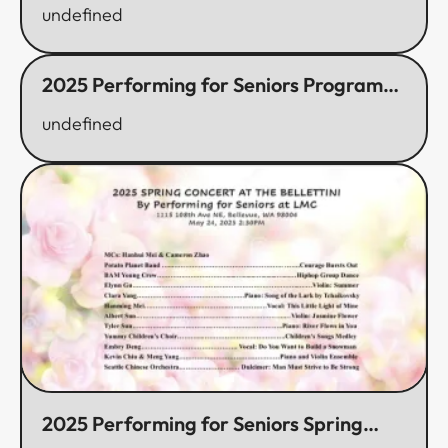
Program Receives UCA Community
undefined
Fundation Grant! ​​​​‌ ‍ ​‍​‍‌‍ ‌ ​‍‌‍‍‌‌‍‌ ‌‍‍‌‌‍ ‍​‍​‍​ ‍‍​‍​‍‌ ​ ‌‍​‌‌‍ ‍‌‍‍‌‌ ‌​‌ ‍‌​‍ ‍‌‍‍‌‌‍ ​‍​‍​‍ ​​‍​‍‌‍‍​‌ ​‍‌‍‌‌‌‍‌‍​‍​‍​ ‍‍​‍​‍‌‍‍​‌ ‌​‌ ‌​‌ ​​​ ‍‍​‍ ​‍ ‌‍ ​‌‍ ‌‍​ ‌‍​‌‌‍ ​‌‍‍​‌‍ ‌ ​ ‌ ‌​​ ‍‍​ ​ ​ ​ ​ ​ ​ ​ ​‍ ‌‍‍‌‌‍ ‍‌ ‌​‌‍‌‌‌‍ ‍‌ ‌​​‍ ‌‍‌‌‌‍‌​‌‍‍‌‌ ‌​​‍ ‌‍ ‌‌‍ ‌‍‌​‌‍‌‌​ ‌‌ ​​‌ ​‍‌‍‌‌‌ ​ ‌‍‌‌‌‍ ‍‌ ‌​‌‍​‌‌ ‌​‌‍‍‌‌‍ ‌‍ ‍​ ‍ ‌‍‍‌‌‍‌​​ ‌​ ​​‌‍​ ​ ‌​​ ‌‌​ ‌​​ ‌‍​ ‌‌​ ‌‌​‍ ‌​ ‍‌‌‍‌‌‌‍​ ​ ‍‌​‍ ‌​ ‌​‌‍‌​‌‍‌​​ ‌​​‍ ‌‌‍​‍​ ‌​‌‍‌​​ ‌‌​‍ ‌​ ‍‌‌‍‌‍​ ​‌​ ‍​​ ​‍​ ‌​​ ‌ ​ ‌‍​ ​​‌‍‌​‌‍‌‍‌‍‌‌​ ‍ ‌ ‌​‌ ‍‌‌ ​​‌‍‌‌​ ‌‌‍‌‌‌ ‌‍‌‍‌‌‌‍ ‍‌ ‌​​ ‍ ‌ ​​‌‍​‌‌ ‌​‌‍‍​​ ‌‌ ‌​‌‍‍‌‌ ‌​‌‍ ​‌‍‌‌​ ‌‍​‍‌‍​‌‌ ​ ‌‍‌‌‌‌‌‌‌ ​‍‌‍ ​​ ‌‌‍‍​‌ ‌​‌ ‌​‌ ​​​‍‌‌​ ​ ‌​​‌​‍‌‌​ ​‍‌​‌‍​‍‌‌​ ​‍‌​‌‍‌‍ ​‌‍ ‌‍​ ‌‍​‌‌‍ ​‌‍‍​‌‍ ‌ ​ ‌ ‌​​‍‌‌​ ​ ‌​​‌​ ​ ​ ​ ​ ​ ​ ​ ​‍‌‍‌‍‍‌‌‍‌​​ ‌​ ​​‌‍​ ​ ‌​​ ‌‌​ ‌​​ ‌‍​ ‌‌​ ‌‌​‍ ‌​ ‍‌‌‍‌‌‌‍​ ​ ‍‌​‍ ‌​ ‌​‌‍‌​‌‍‌​​ ‌​​‍ ‌‌‍​‍​ ‌​‌‍‌​​ ‌‌​‍ ‌​ ‍‌‌‍‌‍​ ​‌​ ‍​​ ​‍​ ‌​​ ‌ ​ ‌‍​ ​​‌‍‌​‌‍‌‍‌‍‌‌​‍‌‍‌ ‌​‌ ‍‌‌ ​​‌‍‌‌​ ‌‌‍‌‌‌ ‌‍‌‍‌‌‌‍ ‍‌ ‌​​‍‌‍‌ ​​‌‍​‌‌ ‌​‌‍‍​​ ‌‌ ‌​‌‍‍‌‌ ‌​‌‍ ​‌‍‌‌​‍​‍‌ ‌​​​​‌ ‍ ​‍​‍‌‍ ‌ ​‍‌‍‍‌‌‍‌ ‌‍‍‌‌‍ ‍​‍​‍​ ‍‍​‍​‍‌ ​ ‌‍​‌‌‍ ‍‌‍‍‌‌ ‌​‌ ‍‌​‍ ‍‌‍‍‌‌‍ ​‍​‍​‍ ​​‍​‍‌‍‍​‌ ​‍‌‍‌‌‌‍‌‍​‍​‍​ ‍‍​‍​‍‌‍‍​‌ ‌​‌ ‌​‌ ​​​ ‍‍​‍ ​‍ ‌‍ ​‌‍ ‌‍​ ‌‍​‌‌‍ ​‌‍‍​‌‍ ‌ ​ ‌ ‌​​ ‍‍​ ​ ​ ​ ​ ​ ​ ​ ​‍ ‌‍‍‌‌‍ ‍‌ ‌​‌‍‌‌‌‍ ‍‌ ‌​​‍ ‌‍‌‌‌‍‌​‌‍‍‌‌ ‌​​‍ ‌‍ ‌‌‍ ‌‍‌​‌‍‌‌​ ‌‌ ​​‌ ​‍‌‍‌‌‌ ​ ‌‍‌‌‌‍ ‍‌ ‌​‌‍​‌‌ ‌​‌‍‍‌‌‍ ‌‍ ‍​ ‍ ‌‍‍‌‌‍‌​​ ‌​ ‌‌​ ​​​ ‍​‌‍​ ‌‍​‍​ ​ ​ ​‌​ ‌ ​‍ ‌​ ​​​ ‍‌​ ​​‌‍​ ​‍ ‌​ ‌​​ ‍​​ ​‍​ ‌​​‍ ‌‌‍​‌‌‍‌‍​ ​​‌‍‌​​‍ ‌​ ‌‍‌‍‌‌​ ​‍​ ​‌‌‍‌‌‌‍​‍‌‍​ ‌‍‌‍​ ‌‌​ ​ ​ ‌​​ ​‌​ ‍ ‌ ‌​‌ ‍‌‌ ​​‌‍‌‌​ ‌‌‍ ‍‌‍‌‌‌ ‌ ‌ ​ ‌‍ ​‌‍‌‌‌ ‌​‌ ‌​‌‍‌‌‌ ​‍​ ‍ ‌ ​​‌‍​‌‌ ‌​‌‍‍​​ ‌‌ ‌​‌‍‍‌‌ ‌​‌‍ ​‌‍‌‌​ ‌‍​‍‌‍​‌‌ ​ ‌‍‌‌‌‌‌‌‌ ​‍‌‍ ​​ ‌‌‍‍​‌ ‌​‌ ‌​‌ ​​​‍‌‌​ ​ ‌​​‌​‍‌‌​ ​‍‌​‌‍​‍‌‌​ ​‍‌​‌‍‌‍ ​‌‍ ‌‍​ ‌‍​‌‌‍ ​‌‍‍​‌‍ ‌ ​ ‌ ‌​​‍‌‌​ ​ ‌​​‌​ ​ ​ ​ ​ ​ ​ ​ ​‍‌‍‌‍‍‌‌‍‌​​ ‌​ ‌‌​ ​​​ ‍​‌‍​ ‌‍​‍​ ​ ​ ​‌​ ‌ ​‍ ‌​ ​​​ ‍‌​ ​​‌‍​ ​‍ ‌​ ‌​​ ‍​​ ​‍​ ‌​​‍ ‌‌‍​‌‌‍‌‍​ ​​‌‍‌​​‍ ‌​ ‌‍‌‍‌‌​ ​‍​ ​‌‌‍‌‌‌‍​‍‌‍​ ‌‍‌‍​ ‌‌​ ​ ​ ‌​​ ​‌​‍‌‍‌ ‌​‌ ‍‌‌ ​​‌‍‌‌​ ‌‌‍ ‍‌‍‌‌‌ ‌ ‌ ​ ‌‍ ​‌‍‌‌‌ ‌​‌ ‌​‌‍‌‌‌ ​‍​‍‌‍‌ ​​‌‍​‌‌ ‌​‌‍‍​​ ‌‌ ‌​‌‍‍‌‌ ‌​‌‍ ​‌‍‌‌​‍​‍‌ ‌
2025 Performing for Seniors Program
Spring Concerts at the Senior Homes​​​​‌ ‍ ​‍​‍‌‍ ‌ ​‍‌‍‍‌‌‍‌ ‌‍‍‌‌‍ ‍​‍​‍​ ‍‍​‍​‍‌ ​ ‌‍​‌‌‍ ‍‌‍‍‌‌ ‌​‌ ‍‌​‍ ‍‌‍‍‌‌‍ ​‍​‍​‍ ​​‍​‍‌‍‍​‌ ​‍‌‍‌‌‌‍‌‍​‍​‍​ ‍‍​‍​‍‌‍‍​‌ ‌​‌ ‌​‌ ​​​ ‍‍​‍ ​‍ ‌‍ ​‌‍ ‌‍​ ‌‍​‌‌‍ ​‌‍‍​‌‍ ‌ ​ ‌ ‌​​ ‍‍​ ​ ​ ​ ​ ​ ​ ​ ​‍ ‌‍‍‌‌‍ ‍‌ ‌​‌‍‌‌‌‍ ‍‌ ‌​​‍ ‌‍‌‌‌‍‌​‌‍‍‌‌ ‌​​‍ ‌‍ ‌‌‍ ‌‍‌​‌‍‌‌​ ‌‌ ​​‌ ​‍‌‍‌‌‌ ​ ‌‍‌‌‌‍ ‍‌ ‌​‌‍​‌‌ ‌​‌‍‍‌‌‍ ‌‍ ‍​ ‍ ‌‍‍‌‌‍‌​​ ‌​ ‍​​ ​ ​ ‌ ​ ‌‍‌‍‌‌‌‍​ ​ ​​​ ‍​​‍ ‌​ ​‍​ ‍​‌‍​‌‌‍‌‌​‍ ‌​ ‌​‌‍‌​​ ‌ ‌‍​ ​‍ ‌​ ‍​​ ​ ​ ​​‌‍‌​​‍ ‌​ ​​​ ‌​​ ‌ ‌‍‌‍‌‍‌​‌‍​‍​ ‌ ‌‍​‍‌‍‌‍‌‍‌‌‌‍‌‍​ ​‍​ ‍ ‌ ‌​‌ ‍‌‌ ​​‌‍‌‌​ ‌‌‍ ‍‌‍‌‌‌ ‌ ‌ ​ ‌‍ ​‌‍‌‌‌ ‌​‌ ‌​‌‍‌‌‌ ​‍​ ‍ ‌ ​​‌‍​‌‌ ‌​‌‍‍​​ ‌‌ ‌​‌‍‍‌‌ ‌​‌‍ ​‌‍‌‌​ ‌‍​‍‌‍​‌‌ ​ ‌‍‌‌‌‌‌‌‌ ​‍‌‍ ​​ ‌‌‍‍​‌ ‌​‌ ‌​‌ ​​​‍‌‌​ ​ ‌​​‌​‍‌‌​ ​‍‌​‌‍​‍‌‌​ ​‍‌​‌‍‌‍ ​‌‍ ‌‍​ ‌‍​‌‌‍ ​‌‍‍​‌‍ ‌ ​ ‌ ‌​​‍‌‌​ ​ ‌​​‌​ ​ ​ ​ ​ ​ ​ ​ ​‍‌‍‌‍‍‌‌‍‌​​ ‌​ ‍​​ ​ ​ ‌ ​ ‌‍‌‍‌‌‌‍​ ​ ​​​ ‍​​‍ ‌​ ​‍​ ‍​‌‍​‌‌‍‌‌​‍ ‌​ ‌​‌‍‌​​ ‌ ‌‍​ ​‍ ‌​ ‍​​ ​ ​ ​​‌‍‌​​‍ ‌​ ​​​ ‌​​ ‌ ‌‍‌‍‌‍‌​‌‍​‍​ ‌ ‌‍​‍‌‍‌‍‌‍‌‌‌‍‌‍​ ​‍​‍‌‍‌ ‌​‌ ‍‌‌ ​​‌‍‌‌​ ‌‌‍ ‍‌‍‌‌‌ ‌ ‌ ​ ‌‍ ​‌‍‌‌‌ ‌​‌ ‌​‌‍‌‌‌ ​‍​‍‌‍‌ ​​‌‍​‌‌ ‌​‌‍‍​​ ‌‌ ‌​‌‍‍‌‌ ‌​‌‍ ​‌‍‌‌​‍​‍‌ ‌
undefined
2025 Performing for Seniors Spring