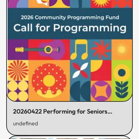
20260422 Performing for Seniors
Program Receives 2026 Community
undefined
Programming Fund Grant ​​​​‌ ‍ ​‍​‍‌‍ ‌ ​‍‌‍‍‌‌‍‌ ‌‍‍‌‌‍ ‍​‍​‍​ ‍‍​‍​‍‌ ​ ‌‍​‌‌‍ ‍‌‍‍‌‌ ‌​‌ ‍‌​‍ ‍‌‍‍‌‌‍ ​‍​‍​‍ ​​‍​‍‌‍‍​‌ ​‍‌‍‌‌‌‍‌‍​‍​‍​ ‍‍​‍​‍‌‍‍​‌ ‌​‌ ‌​‌ ​​​ ‍‍​‍ ​‍ ‌‍ ​‌‍ ‌‍​ ‌‍​‌‌‍ ​‌‍‍​‌‍ ‌ ​ ‌ ‌​​ ‍‍​ ​ ​ ​ ​ ​ ​ ​ ​‍ ‌‍‍‌‌‍ ‍‌ ‌​‌‍‌‌‌‍ ‍‌ ‌​​‍ ‌‍‌‌‌‍‌​‌‍‍‌‌ ‌​​‍ ‌‍ ‌‌‍ ‌‍‌​‌‍‌‌​ ‌‌ ​​‌ ​‍‌‍‌‌‌ ​ ‌‍‌‌‌‍ ‍‌ ‌​‌‍​‌‌ ‌​‌‍‍‌‌‍ ‌‍ ‍​ ‍ ‌‍‍‌‌‍‌​​ ‌​ ​​​ ​​‌‍‌​‌‍‌‌‌‍‌​‌‍​‌‌‍‌‍‌‍​‌​‍ ‌​ ‌​‌‍​‍​ ‌‍​ ​ ​‍ ‌​ ‌​‌‍​ ​ ‌‌‌‍‌​​‍ ‌​ ‍​​ ‌‌​ ‌‍​ ​‌​‍ ‌‌‍​‍​ ‌ ‌‍‌​‌‍​ ‌‍‌‌​ ​ ​ ‌‌​ ‌ ​ ‌‌‌‍​‌‌‍​‍‌‍‌​​ ‍ ‌ ‌​‌ ‍‌‌ ​​‌‍‌‌​ ‌‌‍ ‍‌‍‌‌‌ ‌ ‌ ​ ‌‍ ​‌‍‌‌‌ ‌​‌ ‌​‌‍‌‌‌ ​‍​ ‍ ‌ ​​‌‍​‌‌ ‌​‌‍‍​​ ‌‌ ‌​‌‍‍‌‌ ‌​‌‍ ​‌‍‌‌​ ‌‍​‍‌‍​‌‌ ​ ‌‍‌‌‌‌‌‌‌ ​‍‌‍ ​​ ‌‌‍‍​‌ ‌​‌ ‌​‌ ​​​‍‌‌​ ​ ‌​​‌​‍‌‌​ ​‍‌​‌‍​‍‌‌​ ​‍‌​‌‍‌‍ ​‌‍ ‌‍​ ‌‍​‌‌‍ ​‌‍‍​‌‍ ‌ ​ ‌ ‌​​‍‌‌​ ​ ‌​​‌​ ​ ​ ​ ​ ​ ​ ​ ​‍‌‍‌‍‍‌‌‍‌​​ ‌​ ​​​ ​​‌‍‌​‌‍‌‌‌‍‌​‌‍​‌‌‍‌‍‌‍​‌​‍ ‌​ ‌​‌‍​‍​ ‌‍​ ​ ​‍ ‌​ ‌​‌‍​ ​ ‌‌‌‍‌​​‍ ‌​ ‍​​ ‌‌​ ‌‍​ ​‌​‍ ‌‌‍​‍​ ‌ ‌‍‌​‌‍​ ‌‍‌‌​ ​ ​ ‌‌​ ‌ ​ ‌‌‌‍​‌‌‍​‍‌‍‌​​‍‌‍‌ ‌​‌ ‍‌‌ ​​‌‍‌‌​ ‌‌‍ ‍‌‍‌‌‌ ‌ ‌ ​ ‌‍ ​‌‍‌‌‌ ‌​‌ ‌​‌‍‌‌‌ ​‍​‍‌‍‌ ​​‌‍​‌‌ ‌​‌‍‍​​ ‌‌ ‌​‌‍‍‌‌ ‌​‌‍ ​‌‍‌‌​‍​‍‌ ‌