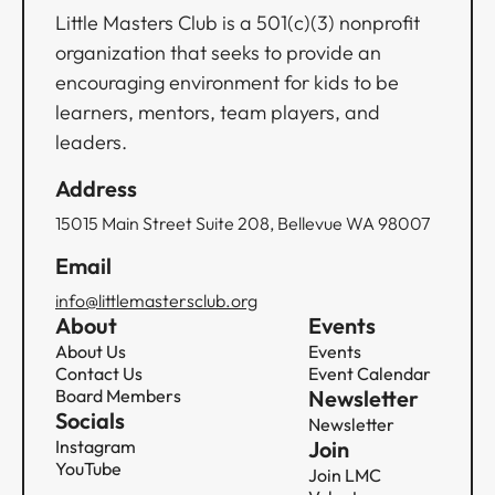
Little Masters Club is a 501(c)(3) nonprofit
organization that seeks to provide an
encouraging environment for kids to be
learners, mentors, team players, and
leaders.
Address
15015 Main Street Suite 208, Bellevue WA 98007
Email
info@littlemastersclub.org
About
Events
About Us
Events
Contact Us
Event Calendar
Board Members
Newsletter
Socials
Newsletter
Instagram
Join
YouTube
Join LMC